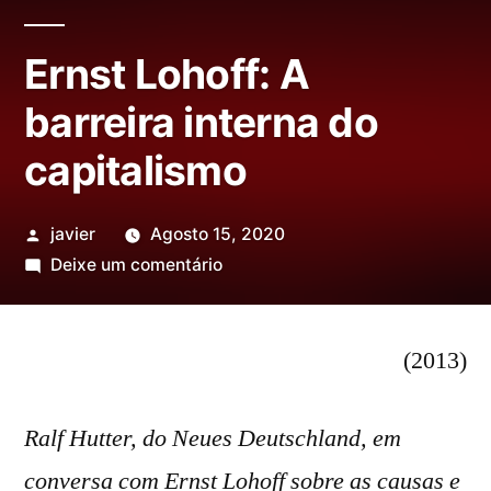
Ernst Lohoff: A
barreira interna do
capitalismo
Publicado
javier
Agosto 15, 2020
por
em
Deixe um comentário
Ernst
Lohoff:
A
(2013)
barreira
interna
Ralf Hutter
, do Neues Deutschland
, em
do
conversa com Ernst Lohoff sobre as causas e
capitalismo